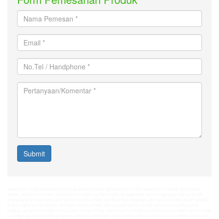
Nama
Pemesan
*
Email
*
No.Tel
/
Handphone
Pertanyaan/Komentar
*
*
Submit
jual kyoritsu 4105dl digital earth tester
,
jual grounding tester digital kyoritsu 4105dl
,
harga kyoritsu 4105dl
,
beli kyoritsu
4105dl
,
cari kyoritsu 4105dl
,
review kyoritsu 4105dl
,
kyoritsu 4105dl pdf
,
bagaimana cara menggunakan kyoritsu 4105dl
,
grounding tester 3 pole dan 2 pole
,
garansi kyoritsu 4105dl
,
kyoritsu 4105dl datasheet
,
agen kyoritsu 4105dl
,
dealer kyoritsu
4105dl
,
suplier kyoritsu 4105dl
,
distributor kyoritsu 4105dl
,
toko yang jual kyoritsu 4105dl
,
online store kyoritsu paling
lengkap
,
jual kyoritsu 4105dl murah
,
promo kyoritsu 4105dl
,
diskon kyoritsu 4105dl
,
grounding tester portabel
,
kyoritsu 4105a
vs 4105dl
,
authorized distributor kyoritsu indonesia
,
distributor resmi kyoritsu
,
kyoritsu jakarta
,
kyoritsu glodok
,
kyoritsu ltc
,