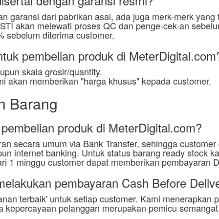
disertai dengan garansi resmi?
 garansi dari pabrikan asal, ada juga merk-merk yang tid
PASTI akan melewati proses QC dan penge-cek-an sebel
 sebelum diterima customer.
tuk pembelian produk di MeterDigital.com
pun skala grosir/quantity.
mi akan memberikan "harga khusus" kepada customer.
n Barang
embelian produk di MeterDigital.com?
ran secara umum via Bank Transfer, sehingga custome
un internet banking. Untuk status barang ready stock
h dari 1 minggu customer dapat memberikan pembayaran 
melakukan pembayaran Cash Before Deliv
nan terbaik' untuk setiap customer. Kami menerapkan p
ena kepercayaan pelanggan merupakan pemicu semangat k