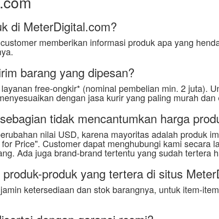
l.com
 di MeterDigital.com?
ustomer memberikan informasi produk apa yang hendak
nya.
rim barang yang dipesan?
yanan free-ongkir* (nominal pembelian min. 2 juta). Un
 menyesuaikan dengan jasa kurir yang paling murah dan e
 sebagian tidak mencantumkan harga produ
perubahan nilai USD, karena mayoritas adalah produk imp
for Price". Customer dapat menghubungi kami secara la
ang. Ada juga brand-brand tertentu yang sudah tertera h
roduk-produk yang tertera di situs Meter
amin ketersediaan dan stok barangnya, untuk item-item