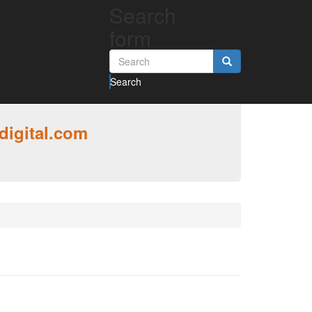
Search
form
Search
digital.com