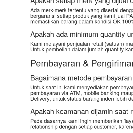
Apakah setiap merk yang dijual 
Ada merk-merk tertentu yang disertai dengan
bergaransi setiap produk yang kami jual 
memastikan barang dalam kondisi OK 100%
Apakah ada minimum quantity un
Kami melayani penjualan retail (satuan) mau
Untuk pembelian dalam jumlah quantity ka
Pembayaran & Pengirima
Bagaimana metode pembayaran p
Untuk saat ini kami menyediakan pembaya
pembayaran via ATM, mobile banking maup
Delivery; untuk status barang inden lebi
Apakah keamanan dijamin saat 
Pada dasarnya kami ingin memberikan 'laya
relationship dengan setiap customer, kar