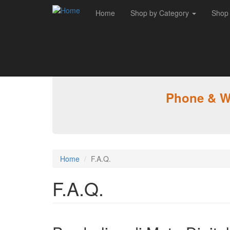
Home
Shop by Category
Shop
Skip to main content
Phone & WA
Home
F.A.Q.
F.A.Q.