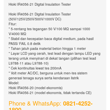
Hioki IR4056-21 Digital Insulation Tester
Hioki IR4056-21 Digital Insulation Tester
(50V/125V/250V/500V/1000V DC)
Fitur:
* 5-rentang tes tegangan 50 V/100 MΩ sampai 1000
V/4000 MΩ
* Stabil dan kecepatan baca digital medium, pada hasil
PASS/ FAIL 0.8 detik
* Tahan jatuh pada material beton hingga 1 meter
* Layar LCD yang cerah, test lead dengan lampu LED yang
terang untuk menyinari di dekat tangan (pilihan test lead
L9788-11 atau L9788-10)
* Cek kontinuitas lewat tes 200mA
* Volt meter AC/DC, berguna untuk men-tes sistem
generasi tenaga surya serta kendaraan listrik
Model:
Hioki IR4056-20 (model ekonomis)
Hioki IR4056-21 (model ekonomis, tidak tertanda CE)
Phone & WhatsApp:
0821-4252-
1800