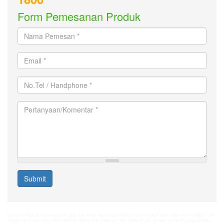
Form Pemesanan Produk
Nama
Pemesan
*
Email
*
No.Tel
/
Handphone
Pertanyaan/Komentar
*
*
Submit
jual hioki ir4056-21 digial insulation tester
,
jual meger digital hioki ir4056-21
,
jual insulation tester 1000v hioki ir4056-21
,
jual
meger hioki murah
,
harga hioki ir4056-21
,
review hioki ir4056-21
,
hioki ir4056-21 pdf
,
cari hioki ir4056-21
,
yang jual hioki