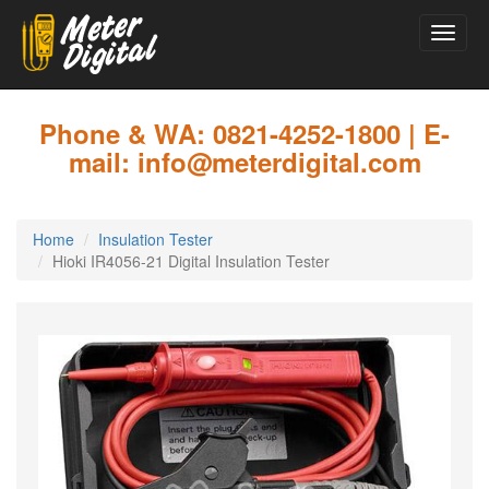
Toggle
naviga
Skip
to
main
Phone & WA: 0821-4252-1800 | E-
content
mail: info@meterdigital.com
Home
Insulation Tester
Hioki IR4056-21 Digital Insulation Tester