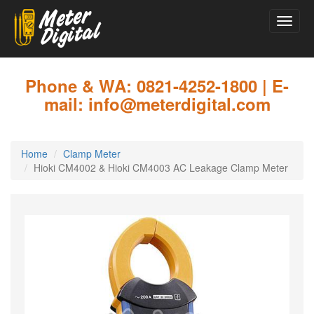
Toggle
naviga
Skip
to
main
Phone & WA: 0821-4252-1800 | E-
content
mail: info@meterdigital.com
Home
Clamp Meter
Hioki CM4002 & Hioki CM4003 AC Leakage Clamp Meter