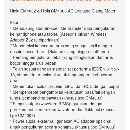
Hioki CM4002 & Hioki CM4003 AC Leakage Clamp Meter
Fitur:
* Mendukung fitur nirkabel. Mentransfer data pengukuran
ke handphone atau tablet. (Asesoris pilihan Wireless
Adapter Z3210 diperlukan)
* Mendeteksi kebocoran arus yang sangat kecil dengan
desain sensor baru. (Bukaan clamp hingga φ 40 mm)
* Rentang pengukuran lebar yang ditingkatkan dari arus
bocor hingga arus beban
* Telah sesuai dengan standar set performa IEC/EN 61557-
13, standar internasional untuk tang ampere kebocoran
arus
* Menemukan solusi problem GFCI dan RCD dengan cepat
* Mempercepat pengambilan keputusan pass/fail dengan
fungsi pembanding bawaan (khusus tipe CM4003)
* Fungsi output (waveform/RMS): gunakan dengan
perekam untuk merekam waveform dan fluktuasi (khusus
tipe CM4003)
* Power suplai eksternal: gunakan AC adapter opsional
untuk pengukuran secara kontinyu (khusus tipe CM4003)