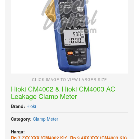
CLICK IMAGE TO VIEW LARGER SIZE
Hioki CM4002 & Hioki CM4003 AC
Leakage Clamp Meter
Brand:
Hioki
Category:
Clamp Meter
Harga:
Rp.7.7XX.XXX (CM4002 Kit), Rp.9.4XX.XXX (CM4003 Kit)