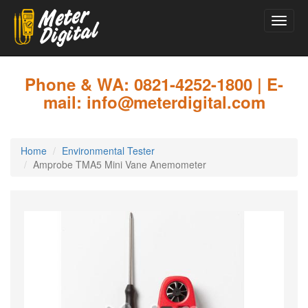
Toggle
naviga
Skip
to
main
Phone & WA: 0821-4252-1800 | E-
content
mail: info@meterdigital.com
Home
Environmental Tester
Amprobe TMA5 Mini Vane Anemometer