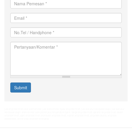
Nama
Pemesan
*
Email
*
No.Tel
/
Handphone
Pertanyaan/Komentar
*
*
Submit
jual amprobe tma5 vane anemometer
,
jual anemometer kipas amprobe tma5
,
jual alat ukur kecepatan angin
,
jual alat ukur
hembusan angin
,
anemometer vane pocket plus temperature tipe-k
,
harga amprobe tma5
,
garansi amprobe tma5
,
dealer
amprobe tma5
,
agen amprobe tma5
,
distributor amprobe tma5
,
suplier amprobe tma5
,
amprobe jakarta
,
amprobe
jabodetabek
,
online shop amprobe terlengkap