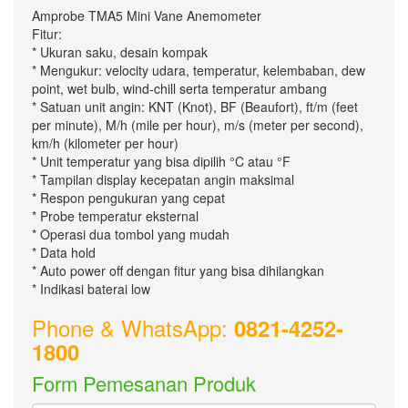
Amprobe TMA5 Mini Vane Anemometer
Fitur:
* Ukuran saku, desain kompak
* Mengukur: velocity udara, temperatur, kelembaban, dew
point, wet bulb, wind-chill serta temperatur ambang
* Satuan unit angin: KNT (Knot), BF (Beaufort), ft/m (feet
per minute), M/h (mile per hour), m/s (meter per second),
km/h (kilometer per hour)
* Unit temperatur yang bisa dipilih °C atau °F
* Tampilan display kecepatan angin maksimal
* Respon pengukuran yang cepat
* Probe temperatur eksternal
* Operasi dua tombol yang mudah
* Data hold
* Auto power off dengan fitur yang bisa dihilangkan
* Indikasi baterai low
Phone & WhatsApp:
0821-4252-
1800
Form Pemesanan Produk